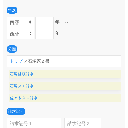
年次
年
～
年
分類
トップ
／石塚家文書
石塚健蔵辞令
石塚スエ辞令
佐々木タマ辞令
請求記号