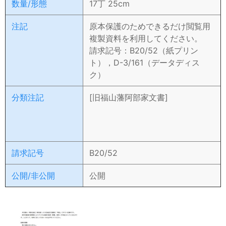
数量/形態
17丁 25cm
注記
原本保護のためできるだけ閲覧用
複製資料を利用してください。
請求記号：B20/52（紙プリン
ト），D-3/161（データディス
ク）
分類注記
[旧福山藩阿部家文書]
請求記号
B20/52
公開/非公開
公開