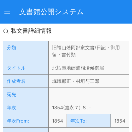
文書館公開システム
私文書詳細情報
分類
旧福山藩阿部家文書/日記・御用
留・書付類
タイトル
北蝦夷地廻浦相済候御届
作成者名
堀織部正・村垣与三郎
宛先
年次
1854(嘉永７).８.－
年次From:
1854
年次To:
1854