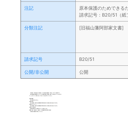
注記
原本保護のためできる
請求記号：B20/51（
分類注記
[旧福山藩阿部家文書]
請求記号
B20/51
公開/非公開
公開