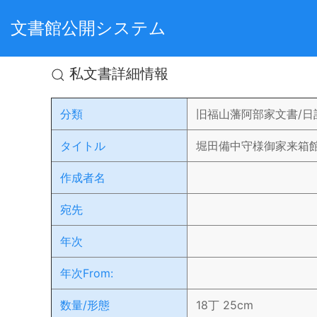
文書館公開システム
私文書詳細情報
分類
旧福山藩阿部家文書/日
タイトル
堀田備中守様御家来箱
作成者名
宛先
年次
年次From:
数量/形態
18丁 25cm