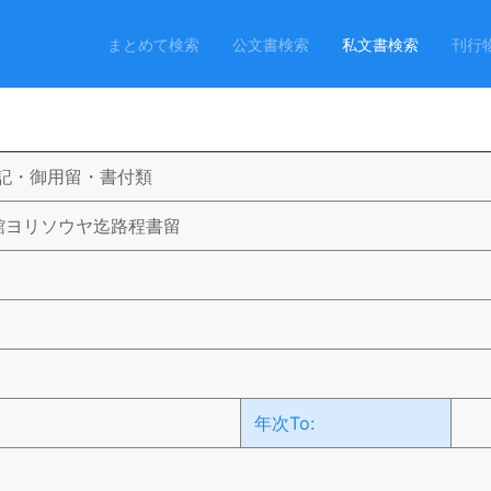
まとめて検索
公文書検索
私文書検索
刊行
記・御用留・書付類
館ヨリソウヤ迄路程書留
年次To: