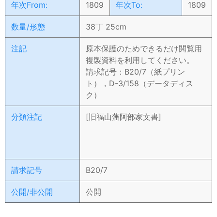
年次From:
1809
年次To:
1809
数量/形態
38丁 25cm
注記
原本保護のためできるだけ閲覧用
複製資料を利用してください。
請求記号：B20/7（紙プリン
ト），D-3/158（データディス
ク）
分類注記
[旧福山藩阿部家文書]
請求記号
B20/7
公開/非公開
公開