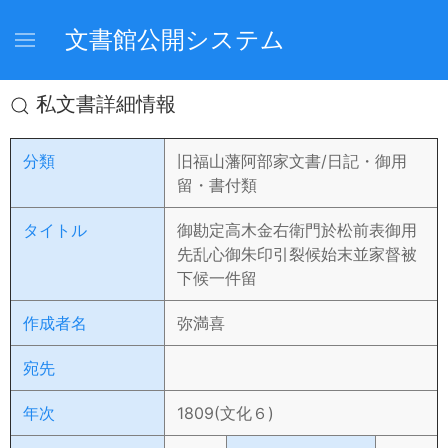
文書館公開システム
私文書詳細情報
分類
旧福山藩阿部家文書/日記・御用
留・書付類
タイトル
御勘定高木金右衛門於松前表御用
先乱心御朱印引裂候始末並家督被
下候一件留
作成者名
弥満喜
宛先
年次
1809(文化６)