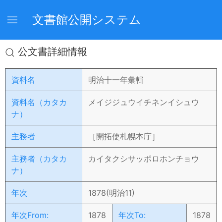
文書館公開システム
公文書詳細情報
資料名
明治十一年彙輯
資料名（カタカ
メイジジュウイチネンイシュウ
ナ）
主務者
［開拓使札幌本庁］
主務者（カタカ
カイタクシサッポロホンチョウ
ナ）
年次
1878(明治11)
年次From:
1878
年次To:
1878