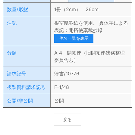
数量/形態
1冊（2cm） 26cm
注記
根室県罫紙を使用。 異体字による
表記：開拓使稟裁抄録
件名一覧を表示
分類
A 4 開拓使（旧開拓使残務整理
委員含む）
請求記号
簿書/10776
複製資料請求記号
F-1/48
公開/非公開
公開
戻る