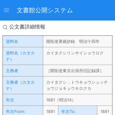
文書館公開システム
公文書詳細情報
資料名
開拓使禀裁抄録 明治十四年
資料名（カタカ
カイタクシリンサイショウロク
ナ）
主務者
［開拓使東京出張所旧記録課］
主務者（カタカ
カイタクシ，トウキョウシュッチ
ナ）
ョウジョキュウキロクカ
年次
1881（明治14）
年次From:
1881
年次To:
1881