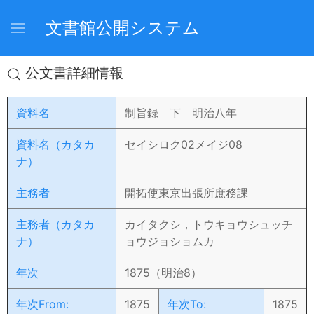
文書館公開システム
公文書詳細情報
資料名
制旨録 下 明治八年
資料名（カタカ
セイシロク02メイジ08
ナ）
主務者
開拓使東京出張所庶務課
主務者（カタカ
カイタクシ，トウキョウシュッチ
ナ）
ョウジョショムカ
年次
1875（明治8）
年次From:
1875
年次To:
1875