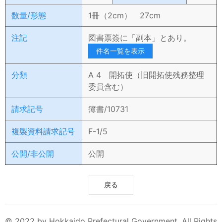
数量/形態
1冊（2cm） 27cm
注記
図書票簽に「副本」とあり。
件名一覧を表示
分類
A 4 開拓使（旧開拓使残務整理
委員含む）
請求記号
簿書/10731
複製資料請求記号
F-1/5
公開/非公開
公開
戻る
© 2022 by Hokkaido Prefectural Government. All Rights