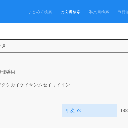
まとめて検索
公文書検索
私文書検索
刊行
十月
整理委員
タクシカイケイザンムセイリイイン
年次To:
18