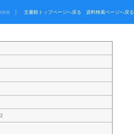
│
文書館トップページへ戻る
資料検索ページへ戻る
物検索
82