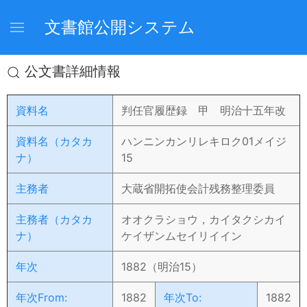
文書館公開システム
公文書詳細情報
資料名
判任官履歴録 甲 明治十五年改
資料名（カタカ
ハンニンカンリレキロク01メイジ
ナ）
15
主務者
大蔵省開拓使会計残務整理委員
主務者（カタカ
オオクラショウ，カイタクシカイ
ナ）
ケイザンムセイリイイン
年次
1882（明治15）
年次From:
1882
年次To:
1882