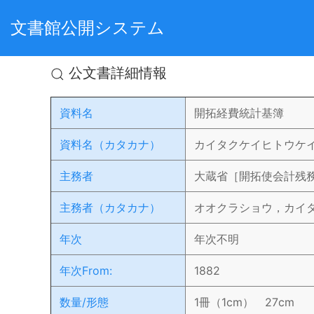
文書館公開システム
公文書詳細情報
資料名
開拓経費統計基簿
資料名（カタカナ）
カイタクケイヒトウケ
主務者
大蔵省［開拓使会計残
主務者（カタカナ）
オオクラショウ，カイ
年次
年次不明
年次From:
1882
数量/形態
1冊（1cm） 27cm