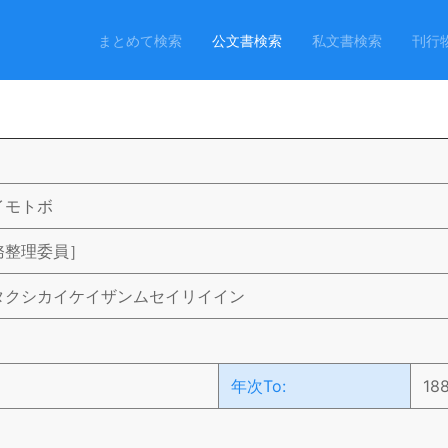
まとめて検索
公文書検索
私文書検索
刊行
イモトボ
務整理委員］
タクシカイケイザンムセイリイイン
年次To:
18