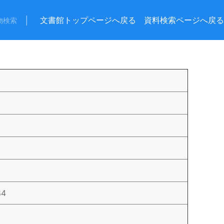
│
文書館トップページへ戻る
資料検索ページへ戻る
物検索
84