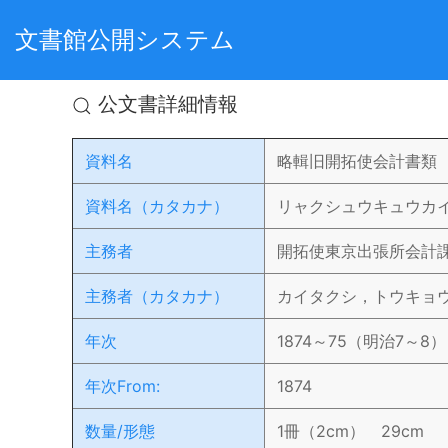
文書館公開システム
公文書詳細情報
資料名
略輯旧開拓使会計書類
資料名（カタカナ）
リャクシュウキュウカイ
主務者
開拓使東京出張所会計
主務者（カタカナ）
カイタクシ，トウキョ
年次
1874～75（明治7～8）
年次From:
1874
数量/形態
1冊（2cm） 29cm