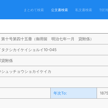
まとめて検索
公文書検索
私文書検索
刊行
 第十号第四十五冊（御用留 明治七年一月 貸附係）
タクシカイケイショルイ10-045
課貸附係
ウシュッチョウショカイケイカ
年次To:
187