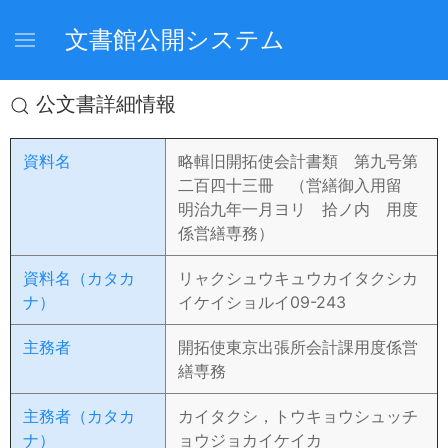
文書館公開システム
公文書詳細情報
資料名
略輯旧開拓使会計書類 第九号第
二百四十三冊 （営繕御入用留
明治九年一月ヨリ 拾ノ内 用度
係営繕専務）
資料名（カタカ
リャクシュウキュウカイタクシカ
ナ）
イケイショルイ09-243
主務者
開拓使東京出張所会計課用度係営
繕専務
主務者（カタカ
カイタクシ，トウキョウシュッチ
ナ）
ョウジョカイケイカ