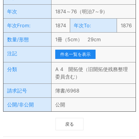
年次
1874～76（明治7～9）
年次From:
1874
年次To:
1876
数量/形態
1冊（5cm） 29cm
注記
件名一覧を表示
分類
A 4 開拓使（旧開拓使残務整理
委員含む）
請求記号
簿書/6968
公開/非公開
公開
戻る