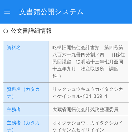
文書館公開システム
公文書詳細情報
資料名
略輯旧開拓使会計書類 第四号第
八百六十九冊四分割ノ四 （[移住
民回議留 従明治十三年七月至同
十五年九月 物産取扱所 調度
科]）
資料名（カタカ
リャクシュウキュウカイタクシカ
ナ）
イケイショルイ04-869-4
主務者
大蔵省開拓使会計残務整理委員
主務者（カタカ
オオクラショウ，カイタクシカイ
ナ）
ケイザンムセイリイイン