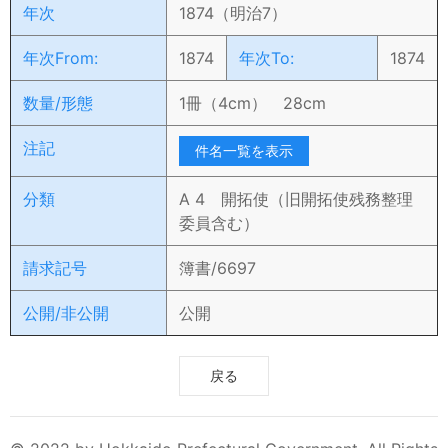
年次
1874（明治7）
年次From:
1874
年次To:
1874
数量/形態
1冊（4cm） 28cm
注記
件名一覧を表示
分類
A 4 開拓使（旧開拓使残務整理
委員含む）
請求記号
簿書/6697
公開/非公開
公開
戻る