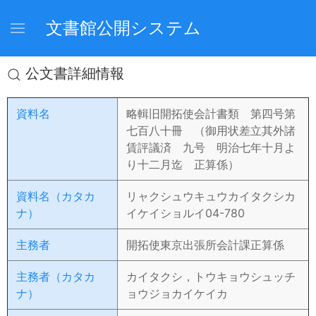
文書館公開システム
公文書詳細情報
資料名
略輯旧開拓使会計書類 第四号第
七百八十冊 （御用状差立其外諸
賃評議済 九号 明治七年十月よ
り十二月迄 正算係）
資料名（カタカ
リャクシュウキュウカイタクシカ
ナ）
イケイショルイ04-780
主務者
開拓使東京出張所会計課正算係
主務者（カタカ
カイタクシ，トウキョウシュッチ
ナ）
ョウジョカイケイカ