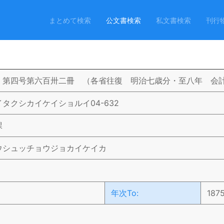
まとめて検索
公文書検索
私文書検索
刊行
 第四号第六百卅二冊 （各省往復 明治七歳分・至八年 会
タクシカイケイショルイ04-632
課
ウシュッチョウジョカイケイカ
年次To:
187