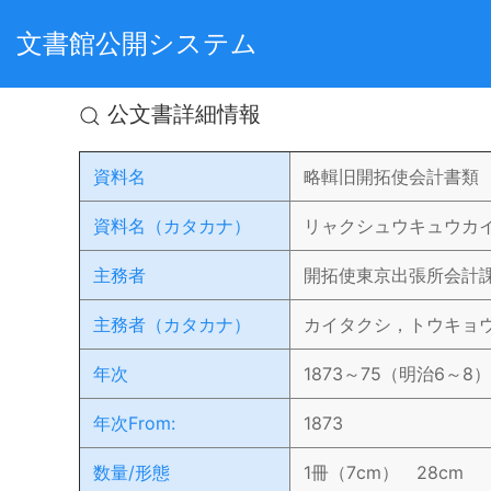
文書館公開システム
公文書詳細情報
資料名
略輯旧開拓使会計書類
資料名（カタカナ）
リャクシュウキュウカイ
主務者
開拓使東京出張所会計
主務者（カタカナ）
カイタクシ，トウキョ
年次
1873～75（明治6～8）
年次From:
1873
数量/形態
1冊（7cm） 28cm