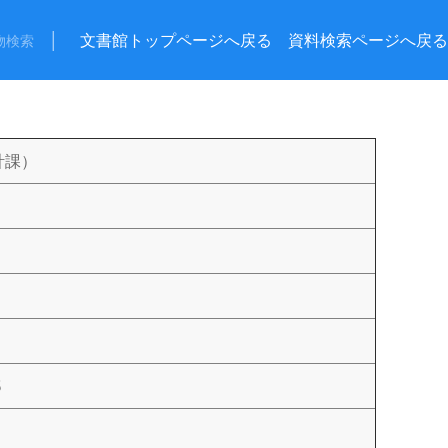
│
文書館トップページへ戻る
資料検索ページへ戻る
物検索
計課）
5