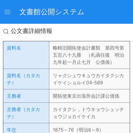
文書館公開システム
公文書詳細情報
資料名
略輯旧開拓使会計書類 第四号第
五百八十九冊 （札函往復 明治
九年起一月止七月 公債係）
資料名（カタカ
リャクシュウキュウカイタクシカ
ナ）
イケイショルイ04-589
主務者
開拓使東京出張所会計課公債係
主務者（カタカ
カイタクシ，トウキョウシュッチ
ナ）
ョウジョカイケイカ
年次
1875～76（明治8～9）