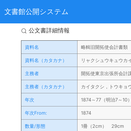
文書館公開システム
公文書詳細情報
資料名
略輯旧開拓使会計書類
資料名（カタカナ）
リャクシュウキュウカイ
主務者
開拓使東京出張所会計
主務者（カタカナ）
カイタクシ，トウキョ
年次
1874～77（明治7～10
年次From:
1874
数量/形態
1冊（2cm） 29cm