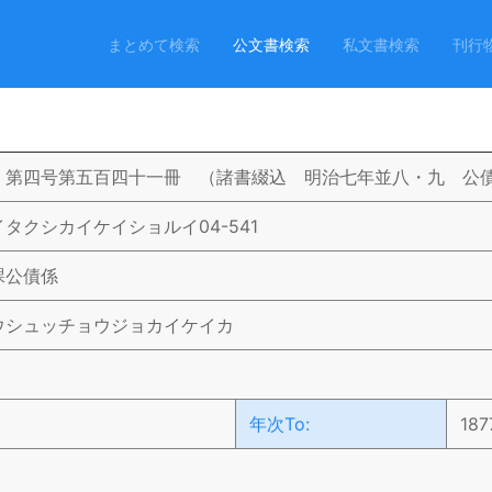
まとめて検索
公文書検索
私文書検索
刊行
 第四号第五百四十一冊 （諸書綴込 明治七年並八・九 公
タクシカイケイショルイ04-541
課公債係
ウシュッチョウジョカイケイカ
）
年次To:
187