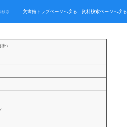
│
文書館トップページへ戻る
資料検索ページへ戻る
物検索
債掛）
7