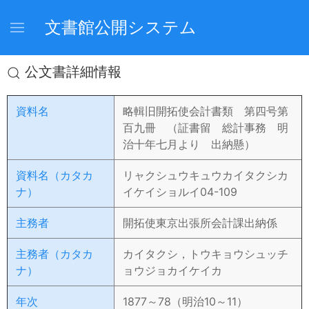
文書館公開システム
公文書詳細情報
資料名
略輯旧開拓使会計書類 第四号第
百九冊 （証書留 総計事務 明
治十年七月より 出納懸）
資料名（カタカ
リャクシュウキュウカイタクシカ
ナ）
イケイショルイ04-109
主務者
開拓使東京出張所会計課出納係
主務者（カタカ
カイタクシ，トウキョウシュッチ
ナ）
ョウジョカイケイカ
年次
1877～78（明治10～11）