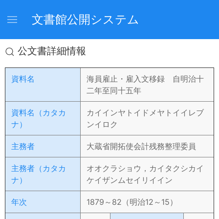
文書館公開システム
公文書詳細情報
資料名
海員雇止・雇入文移録 自明治十
二年至同十五年
資料名（カタカ
カイインヤトイドメヤトイイレブ
ナ）
ンイロク
主務者
大蔵省開拓使会計残務整理委員
主務者（カタカ
オオクラショウ，カイタクシカイ
ナ）
ケイザンムセイリイイン
年次
1879～82（明治12～15）