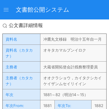
文書館公開システム
公文書詳細情報
資料名
冲鷹丸文移録 明治十五年自一月
資料名（カタカ
オキタカマルブンイロク
ナ）
主務者
大蔵省開拓使会計残務整理委員
主務者（カタカ
オオクラショウ，カイタクシカイ
ナ）
ケイザンムセイリイイン
年次
1881～82（明治14～15）
年次From:
1881
年次To:
1882