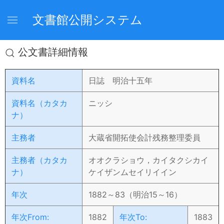
文書館公開システム
公文書詳細情報
資料名
日誌 明治十五年
資料名（カタカ
ニッシ
ナ）
主務者
大蔵省開拓使会計残務整理委員
主務者（カタカ
オオクラショウ，カイタクシカイ
ナ）
ケイザンムセイリイイン
年次
1882～83（明治15～16）
年次From:
1882
年次To:
1883