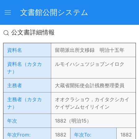
文書館公開システム
公文書詳細情報
資料名
留萌派出所文移録 明治十五年
資料名（カタカ
ルモイハシュツジョブンイロク
ナ）
主務者
大蔵省開拓使会計残務整理委員
主務者（カタカ
オオクラショウ，カイタクシカイ
ナ）
ケイザンムセイリイイン
年次
1882（明治15）
年次From:
1882
年次To:
1882