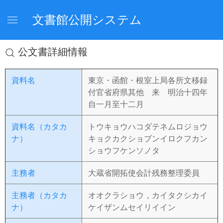
文書館公開システム
公文書詳細情報
資料名
東京・函館・根室上局各所文移録
付官省府県其他 来 明治十四年
自一月至十二月
資料名（カタカ
トウキョウハコダテネムロジョウ
ナ）
キョクカクショブンイロクフカン
ショウフケンソノタ
主務者
大蔵省開拓使会計残務整理委員
主務者（カタカ
オオクラショウ，カイタクシカイ
ナ）
ケイザンムセイリイイン