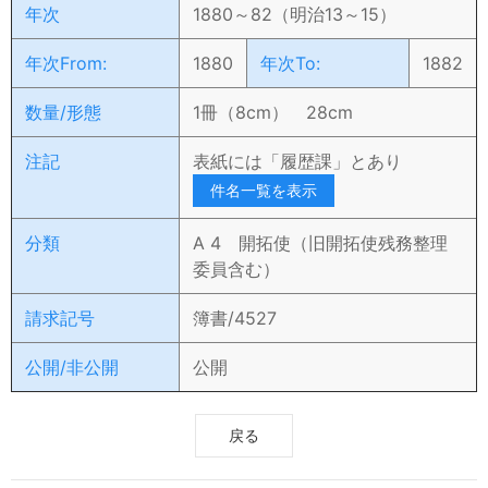
年次
1880～82（明治13～15）
年次From:
1880
年次To:
1882
数量/形態
1冊（8cm） 28cm
注記
表紙には「履歴課」とあり
件名一覧を表示
分類
A 4 開拓使（旧開拓使残務整理
委員含む）
請求記号
簿書/4527
公開/非公開
公開
戻る