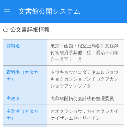
文書館公開システム
公文書詳細情報
資料名
東京・函館・根室上局各所文移録
付官省府県其他 往 明治十四年
自一月至十二月
資料名（カタカ
トウキョウハコダテネムロジョウ
ナ）
キョクカクショブンイロクフカン
ショウフケンソノタ
主務者
大蔵省開拓使会計残務整理委員
主務者（カタカ
オオクラショウ，カイタクシカイ
ナ）
ケイザンムセイリイイン