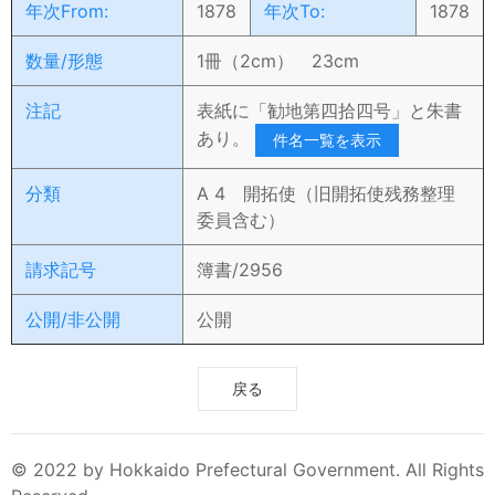
年次From:
1878
年次To:
1878
数量/形態
1冊（2cm） 23cm
注記
表紙に「勧地第四拾四号」と朱書
あり。
件名一覧を表示
分類
A 4 開拓使（旧開拓使残務整理
委員含む）
請求記号
簿書/2956
公開/非公開
公開
戻る
© 2022 by Hokkaido Prefectural Government. All Rights