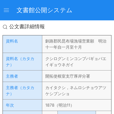
文書館公開システム
公文書詳細情報
資料名
釧路郡民昆布場漁場営業願 明治
十一年自一月至十月
資料名（カタカ
クシログンミンコンブバギョバエ
ナ）
イギョウネガイ
主務者
開拓使根室支庁厚岸分署
主務者（カタカ
カイタクシ，ネムロシチョウアツ
ナ）
ケシブンショ
年次
1878（明治11）