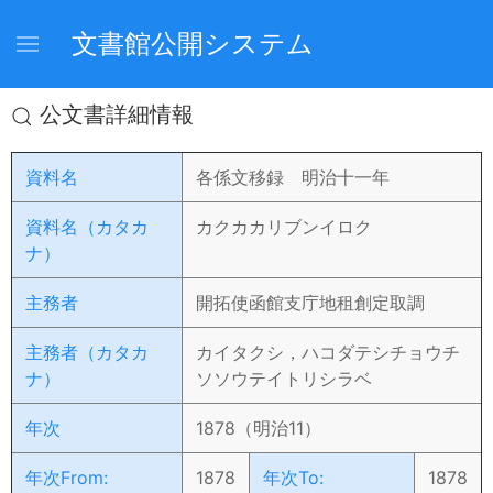
文書館公開システム
公文書詳細情報
資料名
各係文移録 明治十一年
資料名（カタカ
カクカカリブンイロク
ナ）
主務者
開拓使函館支庁地租創定取調
主務者（カタカ
カイタクシ，ハコダテシチョウチ
ナ）
ソソウテイトリシラベ
年次
1878（明治11）
年次From:
1878
年次To:
1878