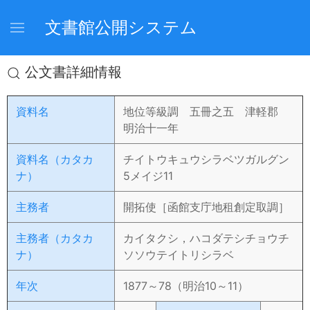
文書館公開システム
公文書詳細情報
資料名
地位等級調 五冊之五 津軽郡
明治十一年
資料名（カタカ
チイトウキュウシラベツガルグン
ナ）
5メイジ11
主務者
開拓使［函館支庁地租創定取調］
主務者（カタカ
カイタクシ，ハコダテシチョウチ
ナ）
ソソウテイトリシラベ
年次
1877～78（明治10～11）