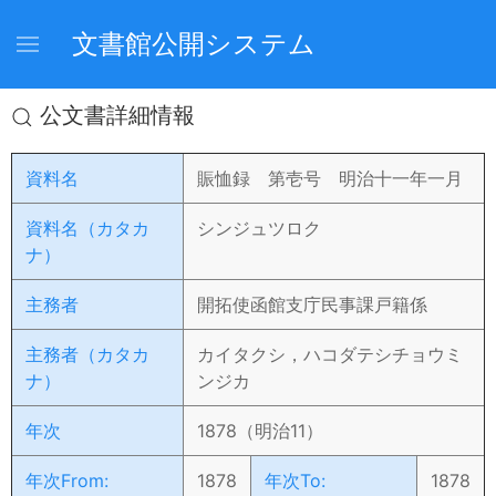
文書館公開システム
公文書詳細情報
資料名
賑恤録 第壱号 明治十一年一月
資料名（カタカ
シンジュツロク
ナ）
主務者
開拓使函館支庁民事課戸籍係
主務者（カタカ
カイタクシ，ハコダテシチョウミ
ナ）
ンジカ
年次
1878（明治11）
年次From:
1878
年次To:
1878