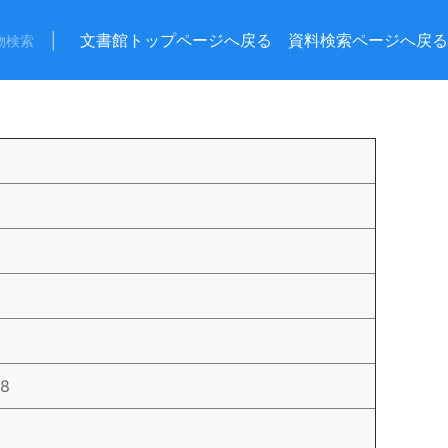
│
文書館トップページへ戻る
資料検索ページへ戻る
物検索
78