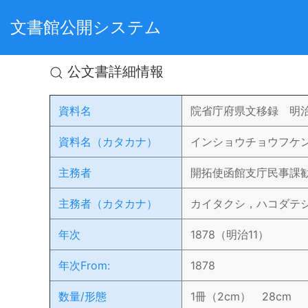
文書館公開システム
公文書詳細情報
資料名
院省庁府県文移録 明
資料名（カタカナ）
インショウチョウフケ
主務者
開拓使函館支庁民事課
主務者（カタカナ）
カイタクシ，ハコダテ
年次
1878（明治11）
年次From:
1878
数量/形態
1冊（2cm） 28cm