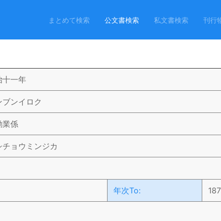
まとめて検索
公文書検索
私文書検索
刊行
治十一年
ンブンイロク
勧業係
シチョウミンジカ
年次To:
18