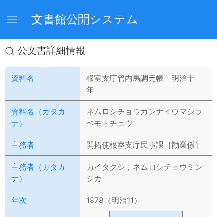
文書館公開システム
公文書詳細情報
資料名
根室支庁管内馬調元帳 明治十一
年
資料名（カタカ
ネムロシチョウカンナイウマシラ
ナ）
ベモトチョウ
主務者
開拓使根室支庁民事課［勧業係］
主務者（カタカ
カイタクシ，ネムロシチョウミン
ナ）
ジカ
年次
1878（明治11）