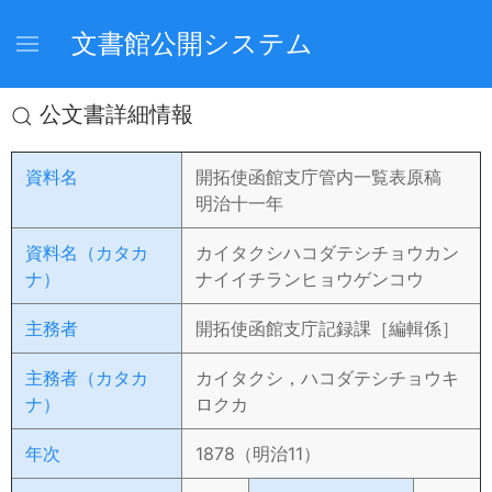
文書館公開システム
公文書詳細情報
資料名
開拓使函館支庁管内一覧表原稿
明治十一年
資料名（カタカ
カイタクシハコダテシチョウカン
ナ）
ナイイチランヒョウゲンコウ
主務者
開拓使函館支庁記録課［編輯係］
主務者（カタカ
カイタクシ，ハコダテシチョウキ
ナ）
ロクカ
年次
1878（明治11）