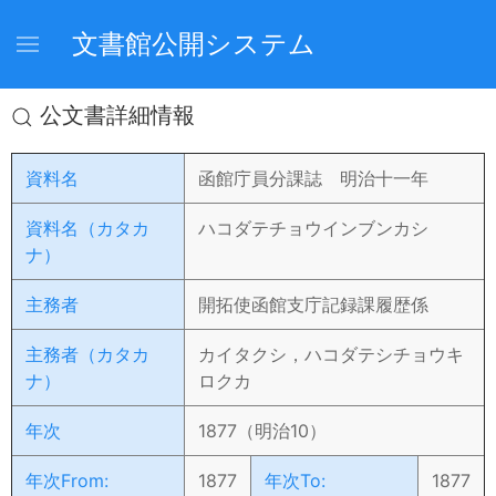
文書館公開システム
公文書詳細情報
資料名
函館庁員分課誌 明治十一年
資料名（カタカ
ハコダテチョウインブンカシ
ナ）
主務者
開拓使函館支庁記録課履歴係
主務者（カタカ
カイタクシ，ハコダテシチョウキ
ナ）
ロクカ
年次
1877（明治10）
年次From:
1877
年次To:
1877