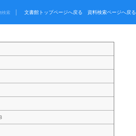
│
文書館トップページへ戻る
資料検索ページへ戻る
物検索
8