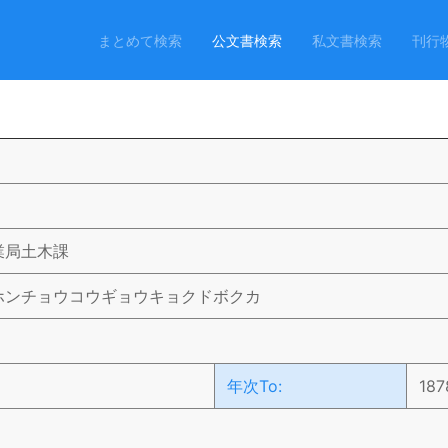
まとめて検索
公文書検索
私文書検索
刊行
業局土木課
ホンチョウコウギョウキョクドボクカ
年次To:
187