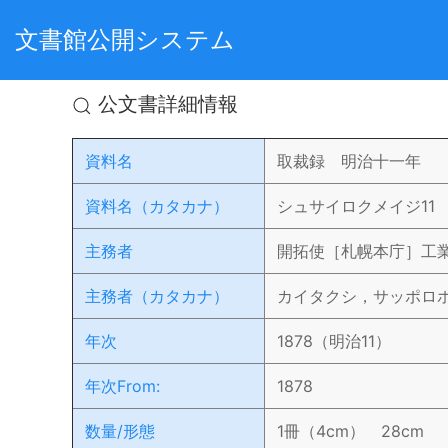
文書館公開システム
公文書詳細情報
資料名
取裁録 明治十一年
資料名（カタカナ）
シュサイロクメイジ11
主務者
開拓使［札幌本庁］工
主務者（カタカナ）
カイタクシ，サッポロ
年次
1878（明治11）
年次From:
1878
数量/形態
1冊（4cm） 28cm