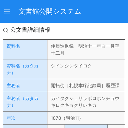
文書館公開システム
公文書詳細情報
資料名
使員進退録 明治十一年自一月至
十二月
資料名（カタカ
シインシンタイロク
ナ）
主務者
開拓使［札幌本庁記録局］履歴課
主務者（カタカ
カイタクシ，サッポロホンチョウ
ナ）
キロクキョクリレキカ
年次
1878（明治11）