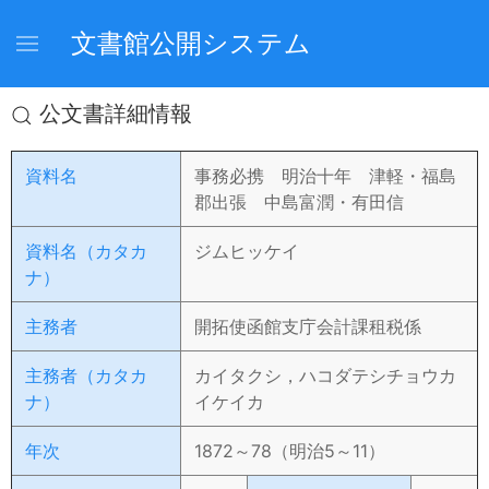
文書館公開システム
公文書詳細情報
資料名
事務必携 明治十年 津軽・福島
郡出張 中島富潤・有田信
資料名（カタカ
ジムヒッケイ
ナ）
主務者
開拓使函館支庁会計課租税係
主務者（カタカ
カイタクシ，ハコダテシチョウカ
ナ）
イケイカ
年次
1872～78（明治5～11）