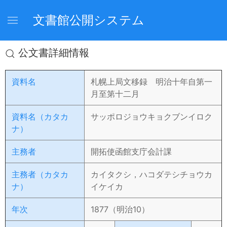
文書館公開システム
公文書詳細情報
資料名
札幌上局文移録 明治十年自第一
月至第十二月
資料名（カタカ
サッポロジョウキョクブンイロク
ナ）
主務者
開拓使函館支庁会計課
主務者（カタカ
カイタクシ，ハコダテシチョウカ
ナ）
イケイカ
年次
1877（明治10）