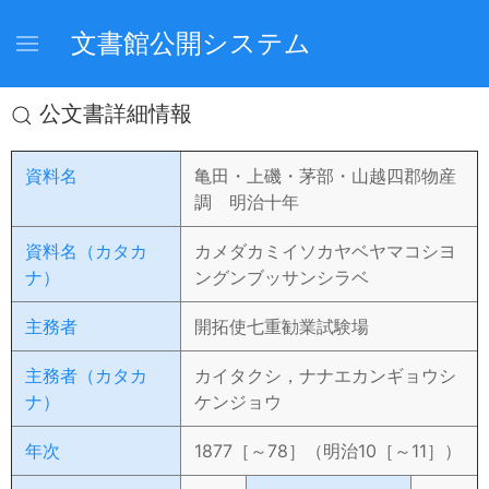
文書館公開システム
公文書詳細情報
資料名
亀田・上磯・茅部・山越四郡物産
調 明治十年
資料名（カタカ
カメダカミイソカヤベヤマコシヨ
ナ）
ングンブッサンシラベ
主務者
開拓使七重勧業試験場
主務者（カタカ
カイタクシ，ナナエカンギョウシ
ナ）
ケンジョウ
年次
1877［～78］（明治10［～11］）