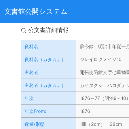
文書館公開システム
公文書詳細情報
資料名
辞令録 明治十年従一
資料名（カタカナ）
ジレイロクメイジ10
主務者
開拓使函館支庁七重勧
主務者（カタカナ）
カイタクシ，ハコダテ
年次
1876～77（明治9～10
年次From:
1876
数量/形態
1冊（2cm） 28cm