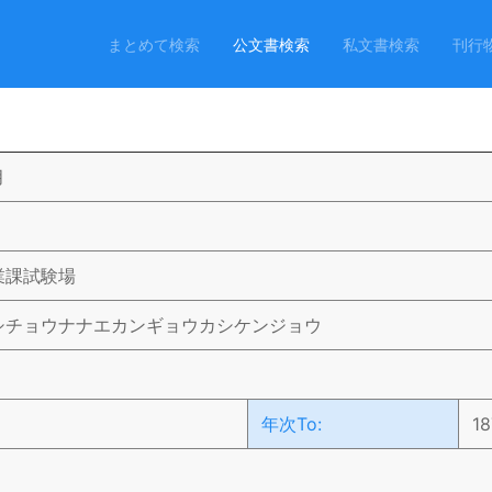
まとめて検索
公文書検索
私文書検索
刊行
月
業課試験場
シチョウナナエカンギョウカシケンジョウ
）
年次To:
18