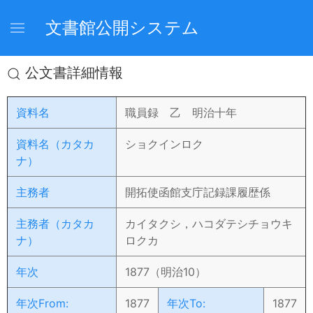
文書館公開システム
公文書詳細情報
資料名
職員録 乙 明治十年
資料名（カタカ
ショクインロク
ナ）
主務者
開拓使函館支庁記録課履歴係
主務者（カタカ
カイタクシ，ハコダテシチョウキ
ナ）
ロクカ
年次
1877（明治10）
年次From:
1877
年次To:
1877