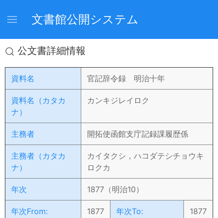
文書館公開システム
公文書詳細情報
資料名
官記辞令録 明治十年
資料名（カタカ
カンキジレイロク
ナ）
主務者
開拓使函館支庁記録課履歴係
主務者（カタカ
カイタクシ，ハコダテシチョウキ
ナ）
ロクカ
年次
1877（明治10）
年次From:
1877
年次To:
1877