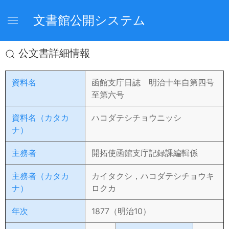
文書館公開システム
公文書詳細情報
資料名
函館支庁日誌 明治十年自第四号
至第六号
資料名（カタカ
ハコダテシチョウニッシ
ナ）
主務者
開拓使函館支庁記録課編輯係
主務者（カタカ
カイタクシ，ハコダテシチョウキ
ナ）
ロクカ
年次
1877（明治10）