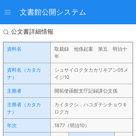
文書館公開システム
公文書詳細情報
資料名
取裁録 他係起案 第五 明治十
年
資料名（カタカ
シュサイロクタカカリキアン05メ
ナ）
イジ10
主務者
開拓使函館支庁記録課公文係
主務者（カタカ
カイタクシ，ハコダテシチョウキ
ナ）
ロクカ
年次
1877（明治10）