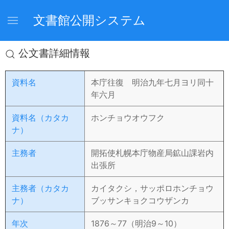
文書館公開システム
公文書詳細情報
資料名
本庁往復 明治九年七月ヨリ同十
年六月
資料名（カタカ
ホンチョウオウフク
ナ）
主務者
開拓使札幌本庁物産局鉱山課岩内
出張所
主務者（カタカ
カイタクシ，サッポロホンチョウ
ナ）
ブッサンキョクコウザンカ
年次
1876～77（明治9～10）