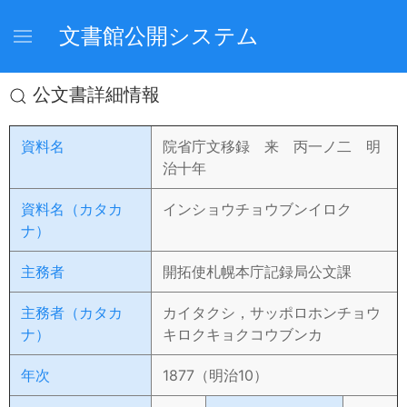
文書館公開システム
公文書詳細情報
資料名
院省庁文移録 来 丙一ノ二 明
治十年
資料名（カタカ
インショウチョウブンイロク
ナ）
主務者
開拓使札幌本庁記録局公文課
主務者（カタカ
カイタクシ，サッポロホンチョウ
ナ）
キロクキョクコウブンカ
年次
1877（明治10）