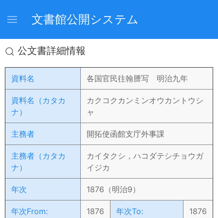
文書館公開システム
公文書詳細情報
資料名
各国官民往翰謄写 明治九年
資料名（カタカ
カクコクカンミンオウカントウシ
ナ）
ャ
主務者
開拓使函館支庁外事課
主務者（カタカ
カイタクシ，ハコダテシチョウガ
ナ）
イジカ
年次
1876（明治9）
年次From:
1876
年次To:
1876