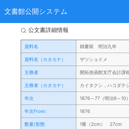
文書館公開システム
公文書詳細情報
資料名
雑書留 明治九年
資料名（カタカナ）
ザツショドメ
主務者
開拓使函館支庁会計課
主務者（カタカナ）
カイタクシ，ハコダテ
年次
1876～77（明治9～10
年次From:
1876
数量/形態
1冊（2cm） 27cm