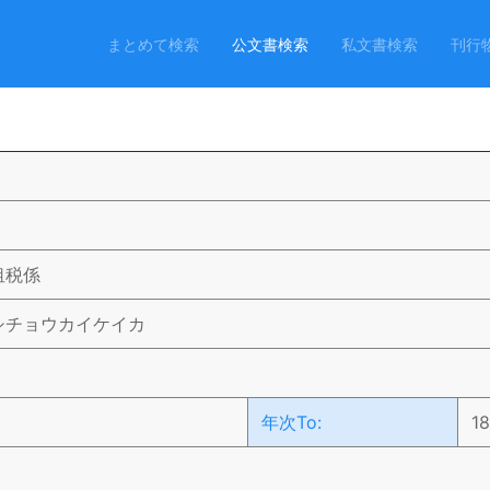
まとめて検索
公文書検索
私文書検索
刊行
租税係
シチョウカイケイカ
）
年次To:
1