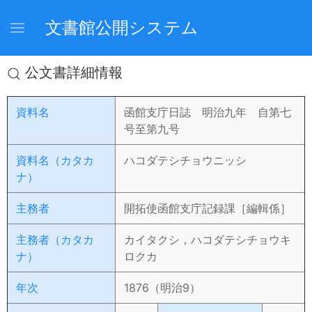
文書館公開システム
公文書詳細情報
資料名
函館支庁日誌 明治九年 自第七
号至第九号
資料名（カタカ
ハコダテシチョウニッシ
ナ）
主務者
開拓使函館支庁記録課［編輯係］
主務者（カタカ
カイタクシ，ハコダテシチョウキ
ナ）
ロクカ
年次
1876（明治9）