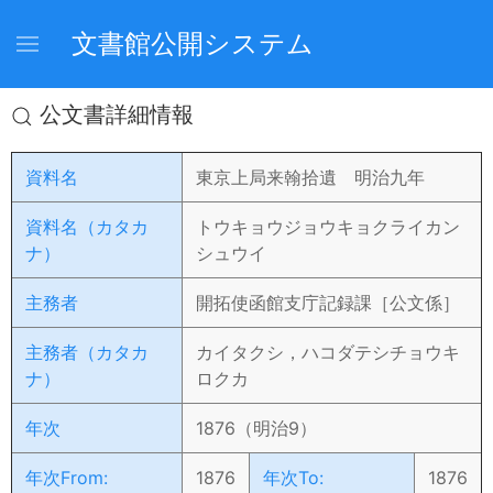
文書館公開システム
公文書詳細情報
資料名
東京上局来翰拾遺 明治九年
資料名（カタカ
トウキョウジョウキョクライカン
ナ）
シュウイ
主務者
開拓使函館支庁記録課［公文係］
主務者（カタカ
カイタクシ，ハコダテシチョウキ
ナ）
ロクカ
年次
1876（明治9）
年次From:
1876
年次To:
1876