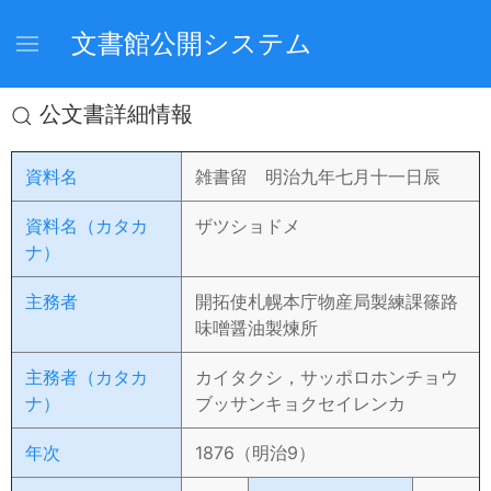
文書館公開システム
公文書詳細情報
資料名
雑書留 明治九年七月十一日辰
資料名（カタカ
ザツショドメ
ナ）
主務者
開拓使札幌本庁物産局製練課篠路
味噌醤油製煉所
主務者（カタカ
カイタクシ，サッポロホンチョウ
ナ）
ブッサンキョクセイレンカ
年次
1876（明治9）