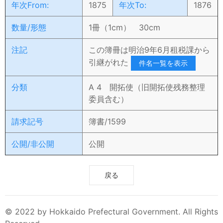
年次From:
1875
年次To:
1876
数量/形態
1冊（1cm） 30cm
注記
この簿冊は明治9年6月租税課から
引継がれた
件名一覧を表示
分類
A 4 開拓使（旧開拓使残務整理
委員含む）
請求記号
簿書/1599
公開/非公開
公開
戻る
© 2022 by Hokkaido Prefectural Government. All Rights