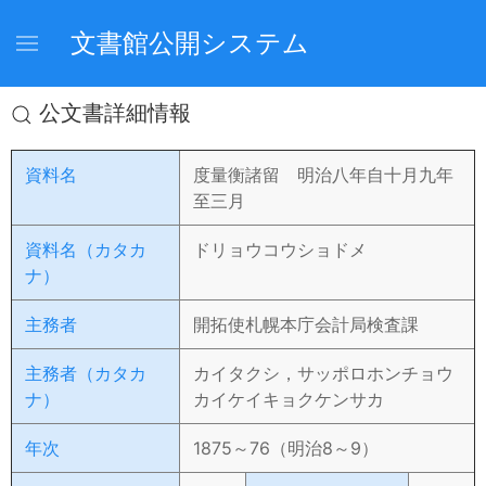
文書館公開システム
公文書詳細情報
資料名
度量衡諸留 明治八年自十月九年
至三月
資料名（カタカ
ドリョウコウショドメ
ナ）
主務者
開拓使札幌本庁会計局検査課
主務者（カタカ
カイタクシ，サッポロホンチョウ
ナ）
カイケイキョクケンサカ
年次
1875～76（明治8～9）